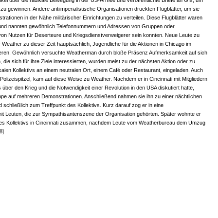
tikel über die radikale Bewegung in der US-Armee und veröffentlichte Briefe an GIs, um
zu gewinnen. Andere antiimperialistische Organisationen druckten Flugblätter, um sie
rationen in der Nähe militärischer Einrichtungen zu verteilen. Diese Flugblätter waren
rt und nannten gewöhnlich Telefonnummern und Adressen von Gruppen oder
von Nutzen für Deserteure und Kriegsdienstverweigerer sein konnten. Neue Leute zu
r Weather zu dieser Zeit hauptsächlich, Jugendliche für die Aktionen in Chicago im
ieren. Gewöhnlich versuchte Weatherman durch bloße Präsenz Aufmerksamkeit auf sich
, die sich für ihre Ziele interessierten, wurden meist zu der nächsten Aktion oder zu
kalen Kollektivs an einem neutralen Ort, einem Café oder Restaurant, eingeladen. Auch
Polizeispitzel, kam auf diese Weise zu Weather. Nachdem er in Cincinnati mit Mitgliedern
s über den Krieg und die Notwendigkeit einer Revolution in den USA diskutiert hatte,
uppe auf mehreren Demonstrationen. Anschließend nahmen sie ihn zu einer nächtlichen
und schließlich zum Treffpunkt des Kollektivs. Kurz darauf zog er in eine
t Leuten, die zur Sympathisantenszene der Organisation gehörten. Später wohnte er
es Kollektivs in Cincinnati zusammen, nachdem Leute vom Weatherbureau dem Umzug
8]