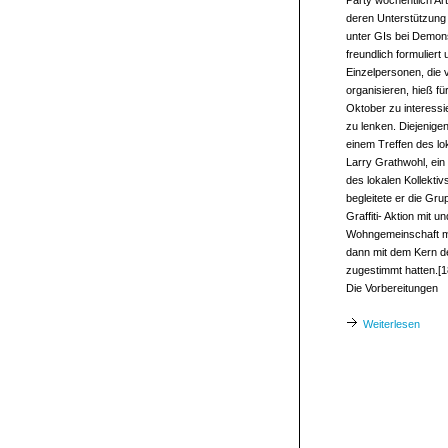
Party wöchentlich Ar
deren Unterstützung 
unter GIs bei Demonst
freundlich formulie
Einzelpersonen, die 
organisieren, hieß fü
Oktober zu interess
zu lenken. Diejenigen
einem Treffen des lo
Larry Grathwohl, ein 
des lokalen Kollektiv
begleitete er die Gr
Graffiti- Aktion mit 
Wohngemeinschaft mi
dann mit dem Kern d
zugestimmt hatten.[1
Die Vorbereitungen
Weiterlesen