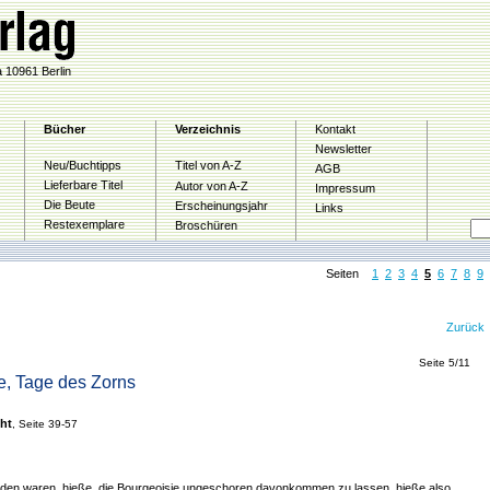
 10961 Berlin
Bücher
Verzeichnis
Kontakt
Newsletter
Neu/Buchtipps
Titel von A-Z
AGB
Lieferbare Titel
Autor von A-Z
Impressum
Die Beute
Erscheinungsjahr
Links
Restexemplare
Broschüren
Seiten
1
2
3
4
5
6
7
8
9
Zurück
Seite 5/11
se, Tage des Zorns
ht
, Seite 39-57
en waren, hieße, die Bourgeoisie ungeschoren davonkommen zu lassen, hieße also