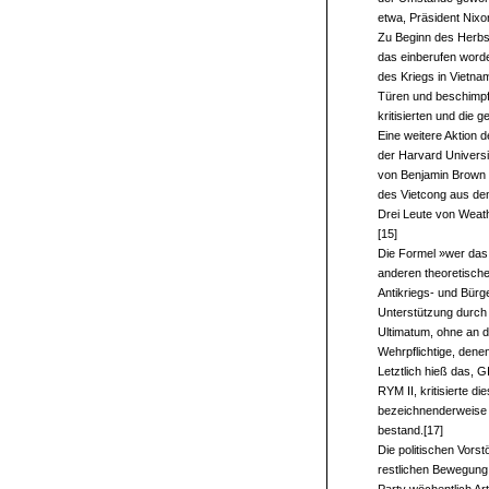
etwa, Präsident Nixo
Zu Beginn des Herbst
das einberufen worde
des Kriegs in Vietna
Türen und beschimpft
kritisierten und die 
Eine weitere Aktion d
der Harvard Universit
von Benjamin Brown g
des Vietcong aus de
Drei Leute von Weath
[15]
Die Formel »wer das S
anderen theoretische
Antikriegs- und Bürg
Unterstützung durch 
Ultimatum, ohne an 
Wehrpflichtige, dene
Letztlich hieß das, G
RYM II, kritisierte d
bezeichnenderweise n
bestand.[17]
Die politischen Vors
restlichen Bewegung 