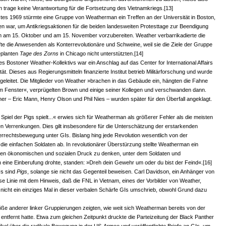
n trage keine Verantwortung für die Fortsetzung des Vietnamkriegs.[13]
es 1969 stürmte eine Gruppe von Weatherman ein Treffen an der Universität in Boston,
n war, um Antikriegsaktionen für die beiden landesweiten Protesttage zur Beendigung
m am 15. Oktober und am 15. November vorzubereiten. Weather verbarrikadierte die
e die Anwesenden als Konterrevolutionäre und Schweine, weil sie die Ziele der Gruppe
geplanten
Tage des Zorns
in Chicago nicht unterstützten.[14]
es Bostoner Weather-Kollektivs war ein Anschlag auf das Center for International Affairs
ät. Dieses aus Regierungsmitteln finanzierte Institut betrieb Militärforschung und wurde
eleitet. Die Mitglieder von Weather »brachen in das Gebäude ein, hängten die Fahne
m Fenster«, verprügelten Brown und einige seiner Kollegen und verschwanden dann.
er – Eric Mann, Henry Olson und Phil Nies – wurden später für den Überfall angeklagt.
piel der Pigs spielt...« erwies sich für Weatherman als größerer Fehler als die meisten
n Verrenkungen. Dies gilt insbesondere für die Unterschätzung der erstarkenden
errechtsbewegung unter GIs. Bislang hing jede Revolution wesentlich von der
die einfachen Soldaten ab. In revolutionärer Überstürzung stellte Weatherman ein
den ökonomischen und sozialen Druck zu denken, unter dem Soldaten und
n eine Einberufung drohte, standen: »Dreh dein Gewehr um oder du bist der Feind«.[16]
Is sind
Pigs
, solange sie nicht das Gegenteil beweisen. Carl Davidson, ein Anhänger von
iese Linie mit dem Hinweis, daß die FNL in Vietnam, eines der Vorbilder von Weather,
icht ein einziges Mal in dieser verbalen Schärfe GIs umschrieb, obwohl Grund dazu
töße anderer linker Gruppierungen zeigten, wie weit sich Weatherman bereits von der
entfernt hatte. Etwa zum gleichen Zeitpunkt druckte die Parteizeitung der Black Panther