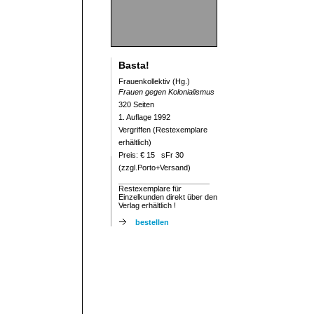
Basta!
Frauenkollektiv (Hg.)
Frauen gegen Kolonialismus
320 Seiten
1. Auflage 1992
Vergriffen (Restexemplare
erhältlich)
Preis: € 15 sFr 30
(zzgl.Porto+Versand)
Restexemplare für
Einzelkunden direkt über den
Verlag erhältlich !
bestellen