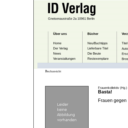
Gneisenaustraße 2a 10961 Berlin
Über uns
Bücher
Verz
Home
Neu/Buchtipps
Tite
Der Verlag
Lieferbare Titel
Auto
News
Die Beute
Ersc
Veranstaltungen
Restexemplare
Bro
Buchansicht
Frauenkollektiv (Hg.)
Basta!
Frauen gegen 