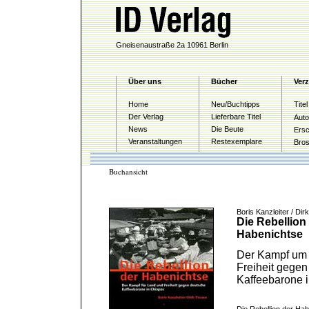
Gneisenaustraße 2a 10961 Berlin
Über uns
Bücher
Verz
Home
Neu/Buchtipps
Tite
Der Verlag
Lieferbare Titel
Auto
News
Die Beute
Ersc
Veranstaltungen
Restexemplare
Bro
Buchansicht
Boris Kanzleiter / Dir
Die Rebellion
Habenichtse
Der Kampf um
Freiheit gegen
Kaffeebarone 