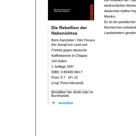
Die Rebellion der Hab
eindrücklichen Worten
deutschen Kaffee-Imp
Mexiko.
Es ist ein parteiische
Die Rebellion der
Recherchen entstande
Habenichtse
Landarbeitern gewidm
Boris Kanzleiter / Dirk Pesara
Der Kampf um Land und
Freiheit gegen deutsche
Kaffeebarone in Chiapas
144 Seiten
1. Auflage 1997
ISBN: 3-89408-064-7
Preis: € 7 sFr 15
(zzgl. Porto+Versand)
Bestellbar hier direkt oder im
Buchhandel.
bestellen