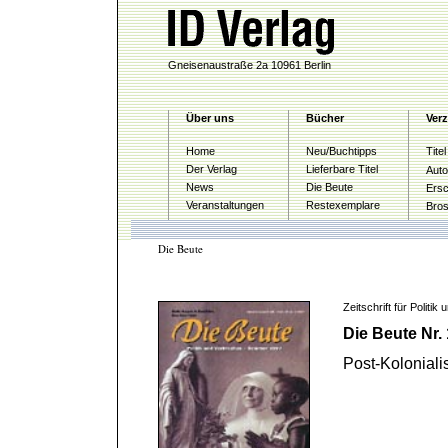
Gneisenaustraße 2a 10961 Berlin
Über uns
Bücher
Verz
Home
Neu/Buchtipps
Tite
Der Verlag
Lieferbare Titel
Auto
News
Die Beute
Ersc
Veranstaltungen
Restexemplare
Bro
Die Beute
Zeitschrift für Politi
Die Beute Nr.
Post-Kolonial