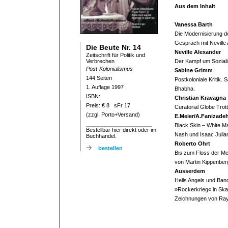
Aus dem Inhalt
Vanessa Barth
Die Modernisierung de
Gespräch mit Neville 
Die Beute Nr. 14
Neville Alexander
Zeitschrift für Politik und
Verbrechen
Der Kampf um Soziali
Post-Kolonialismus
Sabine Grimm
144 Seiten
Postkoloniale Kritik. 
1. Auflage 1997
Bhabha.
ISBN:
Christian Kravagna
Preis: € 8 sFr 17
Curatorial Globe Trott
(zzgl. Porto+Versand)
E.Meier/A.Fanizadeh
Black Skin – White Ma
Bestellbar hier direkt oder im
Nash und Isaac Julia
Buchhandel.
Roberto Ohrt
bestellen
Bis zum Floss der Me
von Martin Kippenber
Ausserdem
Hells Angels und Ban
»Rockerkrieg« in Ska
Zeichnungen von Ray