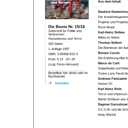
Aus dem Inhalt
Diedrich Diederichs
Der Krankheitsgewinn
Projekte und Projekt
Die Beute Nr. 15/16
Rock-Musik.
Zeitschrift für Politik und
Karl-Heinz Dellwo
Verbrechen
Mitten im Nebel.
Humanismus und Terror
Thomas Seibert
200 Seiten
Die Abenteuer der Au
1. Auflage 1997
Renato Curcio
ISBN: 3-89408-815-X
Die Entführung Aldo 
Preis: € 14 sFr 28
Marco de Carli
(zzgl. Porto+Versand)
Subjektivität und Rebe
Bestellbar hier direkt oder im
Tonino Loris Paroli ü
Buchhandel.
Andreas Fanizadeh
bestellen
Herbst '97.
Karl Heinz Roth
Terror und Unperson.
Martin Schleyer aus 
Dagmar Ganssloser
S.C.U.M. und die Sch
Andy Warhol.