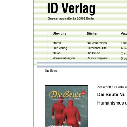
Gneisenaustraße 2a 10961 Berlin
Über uns
Bücher
Verz
Home
Neu/Buchtipps
Tite
Der Verlag
Lieferbare Titel
Auto
News
Die Beute
Ersc
Veranstaltungen
Restexemplare
Bro
Die Beute
Zeitschrift für Politi
Die Beute Nr.
Humanismus u